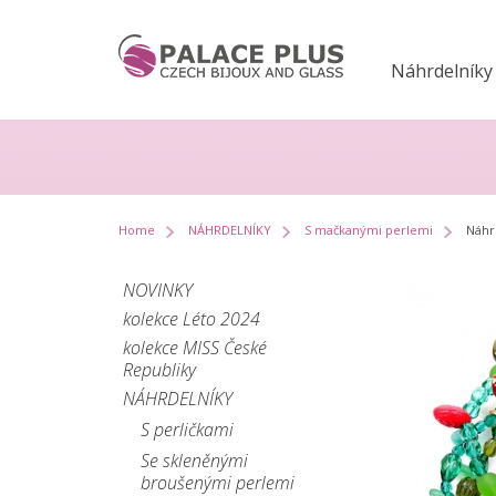
Náhrdelníky
Home
NÁHRDELNÍKY
S mačkanými perlemi
Náhrd
NOVINKY
kolekce Léto 2024
kolekce MISS České
Republiky
NÁHRDELNÍKY
S perličkami
Se skleněnými
broušenými perlemi