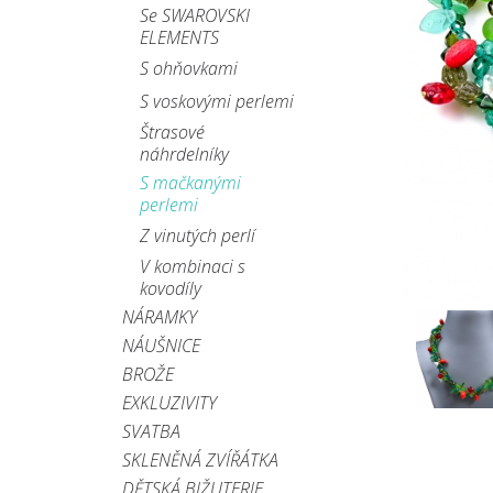
Se SWAROVSKI
ELEMENTS
S ohňovkami
S voskovými perlemi
Štrasové
náhrdelníky
S mačkanými
perlemi
Z vinutých perlí
V kombinaci s
kovodíly
NÁRAMKY
NÁUŠNICE
BROŽE
EXKLUZIVITY
SVATBA
SKLENĚNÁ ZVÍŘÁTKA
DĚTSKÁ BIŽUTERIE