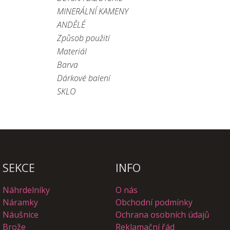
MINERÁLNÍ KAMENY
ANDĚLÉ
Způsob použití
Materiál
Barva
Dárkové balení
SKLO
SEKCE
INFO
Náhrdelníky
O nás
Náramky
Obchodní podmínky
Náušnice
Ochrana osobních údajů
Brože
Reklamační řád